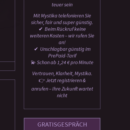
teuer sein
Mit Mystika telefonieren Sie
sicher, fair und super günstig.
✔ ️ Beim Rückruf keine
weiteren Kosten – wir rufen Sie
an!
✔ ️ Unschlagbar günstig im
PrePaid-Tarif
💫 Schon ab 1,24 € pro Minute
Vertrauen, Klarheit, Mystika.
👉 Jetzt registrieren &
anrufen – Ihre Zukunft wartet
nicht
GRATISGESPRÄCH