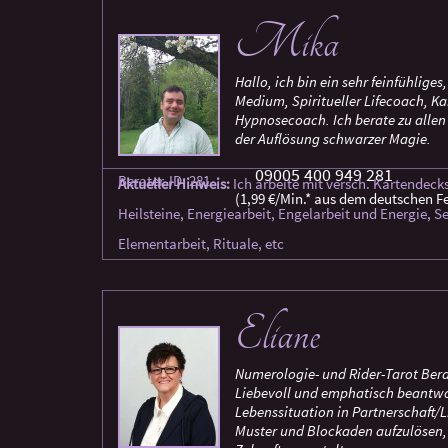
Mika
Hallo, ich bin ein sehr feinfühliges
Medium, Spiritueller Lifecoach, K
Hypnosecoach. Ich berate zu allen
der Auflösung schwarzer Magie.
09005 400 949 281
Berater-ID: 281
Aktueller Hinweis:
Ich arbeite mit versch. Kartendec
(1,99 €/Min.* aus dem deutschen Fe
Heilsteine, Energiearbeit, Engelarbeit und Energie,
Elementarbeit, Rituale, etc
Eliane
Numerologie- und Rider-Tarot Bera
Liebevoll und emphatisch beantwor
Lebenssituation in Partnerschaft/L
Muster und Blockaden aufzulösen, 