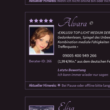
Aktueller Hinweis:
Wenn ich nicht online bin oder nic
Alvara
©
◆EXKLUSIV TOP-LICHT MEDIUM DER 
Gedankenlesen, Spiegel des Unbew
Kombination mediale Fähigkeiten 
Trefferquote.◆
09005 400 949 266
Berater-ID: 266
(1,99 €/Min.* aus dem deutschen Fe
Letzte Bewertung
Ich kann immer wieder nur sagen: 
Aktueller Hinweis:
🌟 Bei Pause oder offline bitte lan
Elisa