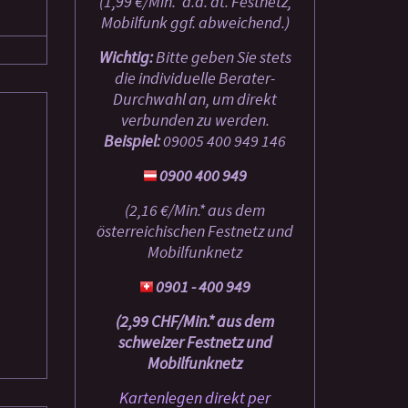
(1,99 €/Min.* a.d. dt. Festnetz,
Mobilfunk ggf. abweichend.)
Wichtig:
Bitte geben Sie stets
die individuelle Berater-
Durchwahl an, um direkt
verbunden zu werden.
Beispiel:
09005 400 949
146
0900 400 949
(2,16 €/Min.* aus dem
österreichischen Festnetz und
Mobilfunknetz
0901 - 400 949
(2,99 CHF/Min.* aus dem
schweizer Festnetz und
Mobilfunknetz
Kartenlegen direkt per