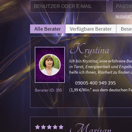
PASSWORT
Alle Berater
Verfügbare Berater
Bese
Krystina
Ich bin Krystina, eine erfahrene Be
in Tarot, Energiearbeit und Engelk
helfe ich Ihnen, Klarheit zu finden
09005 400 949 395
(1,99 €/Min.* aus dem deutschen Fe
Berater-ID: 395
Marisan