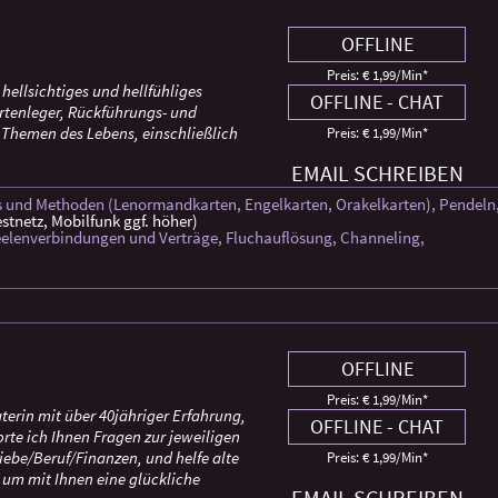
OFFLINE
Preis: € 1,99/Min
*
, hellsichtiges und hellfühliges
OFFLINE - CHAT
artenleger, Rückführungs- und
 Themen des Lebens, einschließlich
Preis: € 1,99/Min
*
EMAIL SCHREIBEN
ks und Methoden (Lenormandkarten, Engelkarten, Orakelkarten), Pendeln
stnetz, Mobilfunk ggf. höher)
 Seelenverbindungen und Verträge, Fluchauflösung, Channeling,
OFFLINE
Preis: € 1,99/Min
*
terin mit über 40jähriger Erfahrung,
OFFLINE - CHAT
te ich Ihnen Fragen zur jeweiligen
PACK
iebe/Beruf/Finanzen, und helfe alte
Preis: € 1,99/Min
*
PIN: 230
um mit Ihnen eine glückliche
EMAIL SCHREIBEN