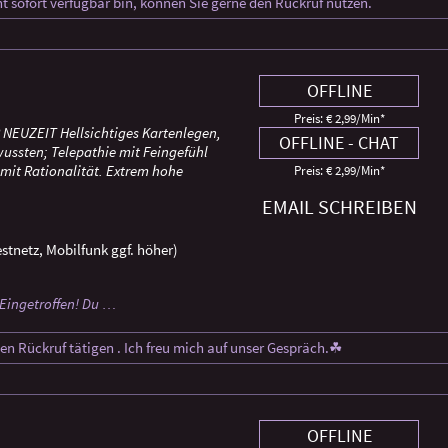
ht sofort verfügbar bin, können Sie gerne den Rückruf nutzen.
OFFLINE
Preis: € 2,99/Min
*
NEUZEIT Hellsichtiges Kartenlegen,
OFFLINE - CHAT
ussten; Telepathie mit Feingefühl
mit Rationalität. Extrem hohe
Preis: € 2,99/Min
*
EMAIL SCHREIBEN
stnetz, Mobilfunk ggf. höher)
Eingetroffen! Du …
gen Rückruf tätigen . Ich freu mich auf unser Gespräch.☘ ️
OFFLINE