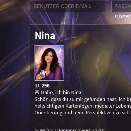
PASSWORT
Nina
ID:
296
🌸 Hallo, ich bin Nina
Schön, dass du zu mir gefunden hast! Ich be
hellsichtigem Kartenlegen, medialer Lebensbe
Orientierung und neue Perspektiven zu sc
✨ Meine Themenschwerpunkte