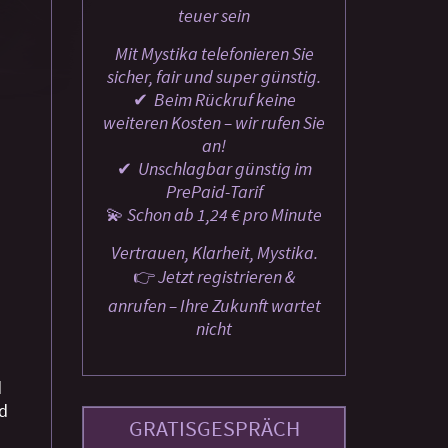
teuer sein
Mit Mystika telefonieren Sie
sicher, fair und super günstig.
✔ ️ Beim Rückruf keine
weiteren Kosten – wir rufen Sie
an!
✔ ️ Unschlagbar günstig im
PrePaid-Tarif
💫 Schon ab 1,24 € pro Minute
Vertrauen, Klarheit, Mystika.
👉 Jetzt registrieren &
anrufen – Ihre Zukunft wartet
nicht
d
d
GRATISGESPRÄCH