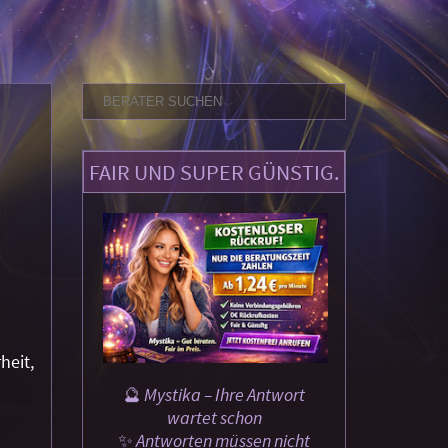
FAIR UND SUPER GÜNSTIG.
heit,
🔮 Mystika – Ihre Antwort
wartet schon
✨ Antworten müssen nicht