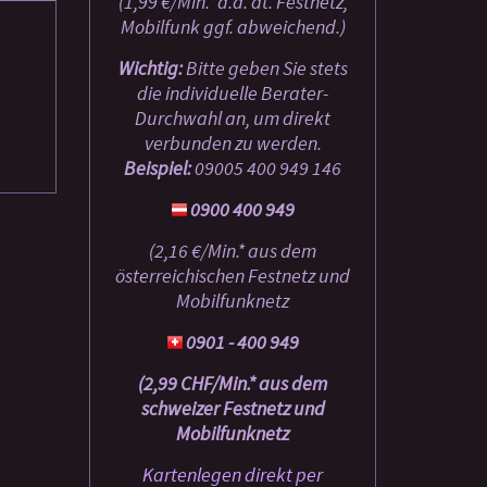
(1,99 €/Min.* a.d. dt. Festnetz,
Mobilfunk ggf. abweichend.)
Wichtig:
Bitte geben Sie stets
die individuelle Berater-
Durchwahl an, um direkt
verbunden zu werden.
Beispiel:
09005 400 949
146
0900 400 949
(2,16 €/Min.* aus dem
österreichischen Festnetz und
Mobilfunknetz
0901 - 400 949
(2,99 CHF/Min.* aus dem
schweizer Festnetz und
Mobilfunknetz
Kartenlegen direkt per