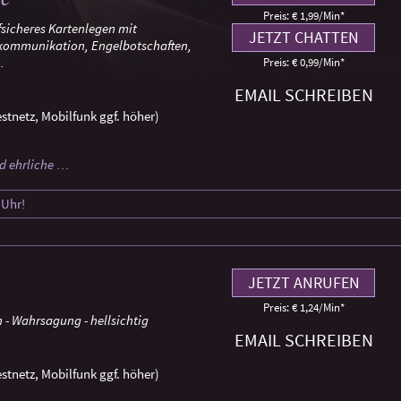
Preis: € 1,99/Min
*
fsicheres Kartenlegen mit
JETZT CHATTEN
kommunikation, Engelbotschaften,
.
Preis: € 0,99/Min
*
EMAIL SCHREIBEN
stnetz, Mobilfunk ggf. höher)
nd ehrliche …
 Uhr!
JETZT ANRUFEN
Preis: € 1,24/Min
*
- Wahrsagung - hellsichtig
EMAIL SCHREIBEN
stnetz, Mobilfunk ggf. höher)