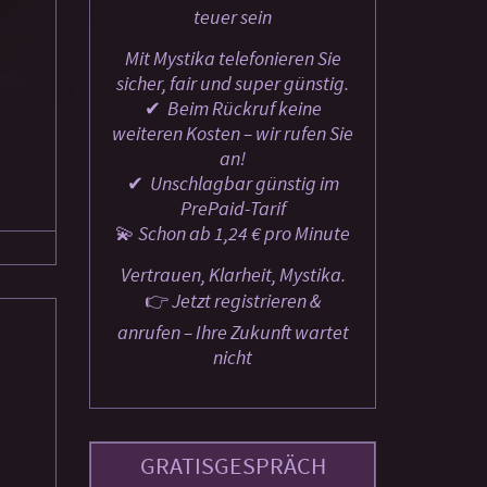
teuer sein
Mit Mystika telefonieren Sie
sicher, fair und super günstig.
✔ ️ Beim Rückruf keine
weiteren Kosten – wir rufen Sie
an!
✔ ️ Unschlagbar günstig im
PrePaid-Tarif
💫 Schon ab 1,24 € pro Minute
Vertrauen, Klarheit, Mystika.
👉 Jetzt registrieren &
anrufen – Ihre Zukunft wartet
nicht
GRATISGESPRÄCH