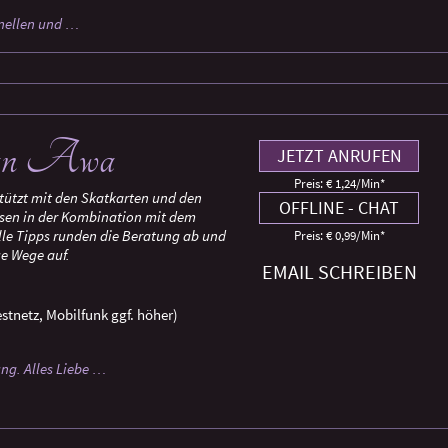
hnellen und …
an Awa
JETZT ANRUFEN
Preis: € 1,24/Min
*
stützt mit den Skatkarten und den
OFFLINE - CHAT
osen in der Kombination mit dem
lle Tipps runden die Beratung ab und
Preis: € 0,99/Min
*
ue Wege auf.
EMAIL SCHREIBEN
stnetz, Mobilfunk ggf. höher)
ung. Alles Liebe …