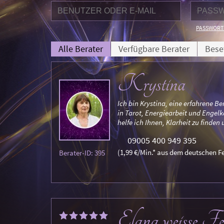
PASSWORT
Alle Berater
Verfügbare Berater
Bese
Krystina
Ich bin Krystina, eine erfahrene Be
in Tarot, Energiearbeit und Engelk
helfe ich Ihnen, Klarheit zu finden
09005 400 949 395
(1,99 €/Min.* aus dem deutschen Fe
Berater-ID: 395
Elana weisse Fe