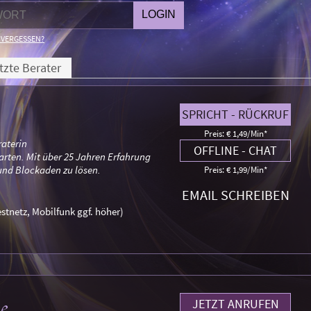
 VERGESSEN?
tzte Berater
SPRICHT - RÜCKRUF
Preis: € 1,49/Min
*
raterin
OFFLINE - CHAT
arten. Mit über 25 Jahren Erfahrung
 und Blockaden zu lösen.
Preis: € 1,99/Min
*
EMAIL SCHREIBEN
stnetz, Mobilfunk ggf. höher)
e
JETZT ANRUFEN