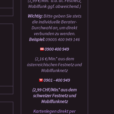
(1,99 €/Min.* a.d. dt. Festnetz,
Mobilfunk ggf. abweichend.)
Wichtig:
Bitte geben Sie stets
die individuelle Berater-
Durchwahl an, um direkt
verbunden zu werden.
Beispiel:
09005 400 949
146
0900 400 949
(2,16 €/Min.* aus dem
österreichischen Festnetz und
Mobilfunknetz
0901 - 400 949
(2,99 CHF/Min.* aus dem
schweizer Festnetz und
Mobilfunknetz
Kartenlegen direkt per